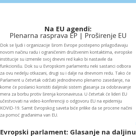
Na EU agendi:
Plenarna rasprava EP | Proširenje EU
Dok se ljudi i organizacije širom Evrope postepeno prilagođavaju
novom načinu radu i ograničenim društvenim kontaktima, evropske
institucije su izmenile svoj dnevni red kako bi nastavile da
funkcionišu. Dok su u Evropskom parlamentu neki sastanci odbora
za ovu nedelju otkazani, drugi su i dalje na dnevnom redu. Tako će
Parlament u četvrtak održati jednodnevno plenarno zasedanje, na
kome će poslanici koristiti daljinski sistem glasanja za odobravanje
mera za borbu protiv širenja koronavirusa. U četvrtak će lideri EU
učestvovati na video-konferenciji o odgovoru EU na epidemiju
KOVID-19. Samit Evropskog saveta biće prilike da se procene načini
za pomoć građanima van EU.
Evropski parlament: Glasanje na daljinu