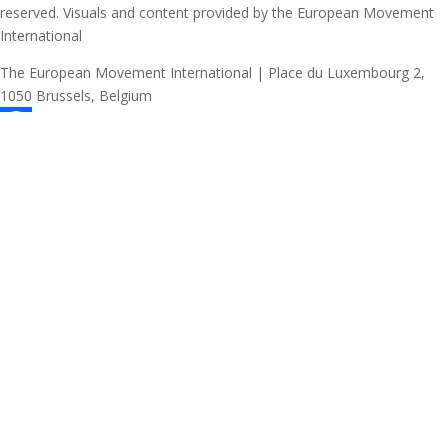
reserved. Visuals and content provided by the European Movement
International
The European Movement International | Place du Luxembourg 2,
1050 Brussels, Belgium
Facebook
X
Email
WhatsApp
Viber
Telegram
Share
Ostale objave