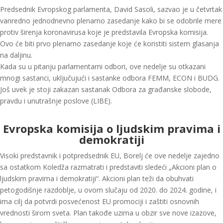
Predsednik Evropskog parlamenta, David Sasoli, sazvao je u četvrtak
vanredno jednodnevno plenarno zasedanje kako bi se odobrile mere
protiv širenja koronavirusa koje je predstavila Evropska komisija.
Ovo će biti prvo plenarno zasedanje koje će koristiti sistem glasanja
na daljinu.
Kada su u pitanju parlamentarni odbori, ove nedelje su otkazani
mnogi sastanci, uključujući i sastanke odbora FEMM, ECON i BUDG.
Još uvek je stoji zakazan sastanak Odbora za građanske slobode,
pravdu i unutrašnje poslove (LIBE).
Evropska komisija o ljudskim pravima i
demokratiji
Visoki predstavnik i potpredsednik EU, Borelj će ove nedelje zajedno
sa ostatkom Koledža razmatrati i predstaviti sledeći „Akcioni plan o
ljudskim pravima i demokratiji“. Akcioni plan teži da obuhvati
petogodišnje razdoblje, u ovom slučaju od 2020. do 2024. godine, i
ima cilj da potvrdi posvećenost EU promociji i zaštiti osnovnih
vrednosti širom sveta. Plan takođe uzima u obzir sve nove izazove,