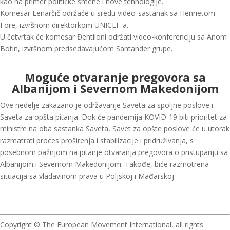
kao na primer političke smene i nove tehnologije.
Komesar Lenarčič održaće u sredu video-sastanak sa Henrietom
Fore, izvršnom direktorkom UNICEF-a.
U četvrtak će komesar Đentiloni održati video-konferenciju sa Anom
Botin, izvršnom predsedavajućom Santander grupe.
Moguće otvaranje pregovora sa
Albanijom i Severnom Makedonijom
Ove nedelje zakazano je održavanje Saveta za spoljne poslove i
Saveta za opšta pitanja. Dok će pandemija KOVID-19 biti prioritet za
ministre na oba sastanka Saveta, Savet za opšte poslove će u utorak
razmatrati proces proširenja i stabilizacije i pridruživanja, s
posebnom pažnjom na pitanje otvaranja pregovora o pristupanju sa
Albanijom i Severnom Makedonijom. Takođe, biće razmotrena
situacija sa vladavinom prava u Poljskoj i Mađarskoj.
Copyright © The European Movement International, all rights