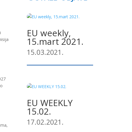
EU weekly,
i
15.mart 2021.
isija
15.03.2021.
027
lo
EU WEEKLY
15.02.
17.02.2021.
zama,