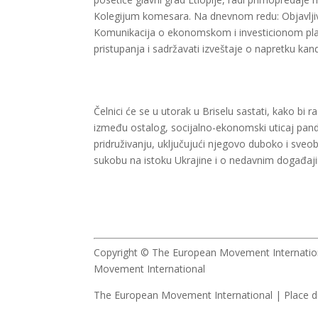
Kolegijum komesara. Na dnevnom redu: Objavljiv
Komunikacija o ekonomskom i investicionom planu
pristupanja i sadržavati izveštaje o napretku kan
Čelnici će se u utorak u Briselu sastati, kako bi
između ostalog, socijalno-ekonomski uticaj pand
pridruživanju, uključujući njegovo duboko i sveob
sukobu na istoku Ukrajine i o nedavnim događaji
Copyright © The European Movement International
Movement International
The European Movement International | Place d