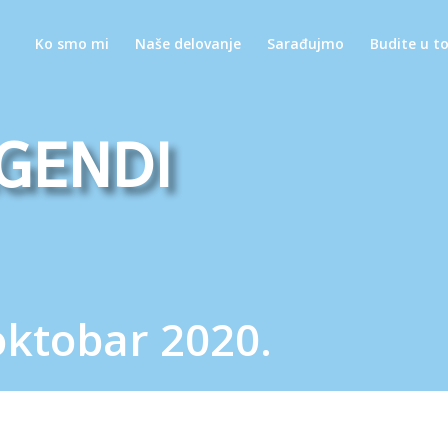
Ko smo mi
Naše delovanje
Sarađujmo
Budite u t
gendi
oktobar 2020.