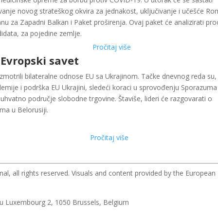
anje novog strateškog okvira za jednakost, uključivanje i učešće Ro
 za Zapadni Balkan i Paket proširenja. Ovaj paket će analizirati pro
didata, za pojedine zemlje.
Pročitaj više
Evropski savet
 razmotrili bilateralne odnose EU sa Ukrajinom. Tačke dnevnog reda su,
emije i podrška EU Ukrajini, sledeći koraci u sprovođenju Sporazuma
uhvatno područje slobodne trgovine. Štaviše, lideri će razgovarati o
ma u Belorusiji.
Pročitaj više
, all rights reserved. Visuals and content provided by the European
u Luxembourg 2, 1050 Brussels, Belgium