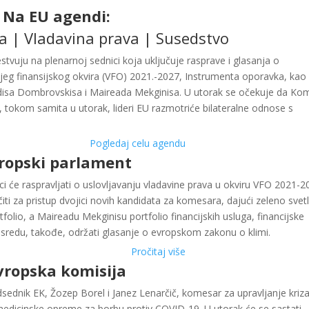
Na EU agendi:
a | Vladavina prava | Susedstvo
tvuju na plenarnoj sednici koja uključuje rasprave i glasanja o
njeg finansijskog okvira (VFO) 2021.-2027, Instrumenta oporavka, kao 
isa Dombrovskisa i Maireada Mekginisa. U utorak se očekuje da Kom
 tokom samita u utorak, lideri EU razmotriće bilateralne odnose s
Pogledaj celu agendu
ropski parlament
će raspravljati o uslovljavanju vladavine prava u okviru VFO 2021-2
čiti za pristup dvojici novih kandidata za komesara, dajući zeleno svet
olio, a Maireadu Mekginisu portfolio financijskih usluga, financijske
e u sredu, takođe, održati glasanje o evropskom zakonu o klimi.
Pročitaj više
vropska komisija
edsednik EK, Žozep Borel i Janez Lenarčič, komesar za upravljanje kri
 medicinske opreme za borbu protiv COVID-19. U utorak će se sastati