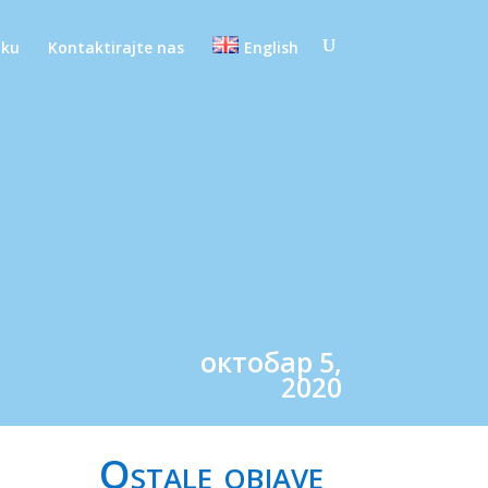
oku
Kontaktirajte nas
English
октобар 5,
2020
Ostale objave