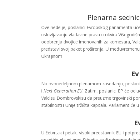
Plenarna sednic
Ove nedelje, poslanici Evropskog parlamenta učes
uslovljavanju vladavine prava u okviru Višegodiš
odobrenja dvojice imenovanih za komesara, Vald
predstavi svoj paket proširenja. U međuvremenu,
Ukrajinom
Ev
Na ovonedeljnom plenarnom zasedanju, poslanici 
i
Next Generation EU
. Zatim, poslanici EP će odlu
Valdisu Dombrovskisu da preuzme trgovinski portf
stabilnosti i Unije tržišta kapitala. Parlament ć
E
U četvrtak i petak, visoki predstavnik EU i potpr
posetiće glavni grad Etiopije, radi primopredaje