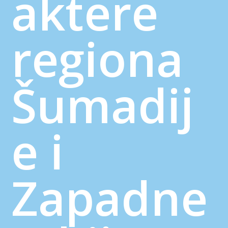
aktere
regiona
Šumadij
e i
Zapadne