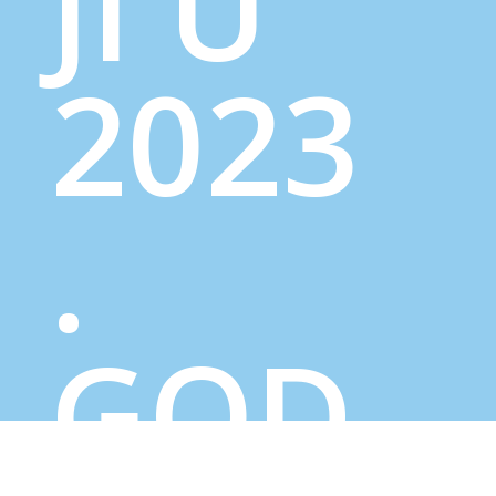
JI U
2023
.
GOD