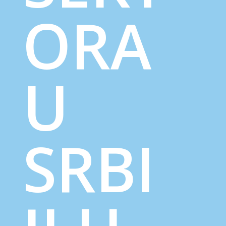
ORA
U
SRBI