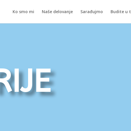
Ko smo mi
Naše delovanje
Sarađujmo
Budite u 
ije