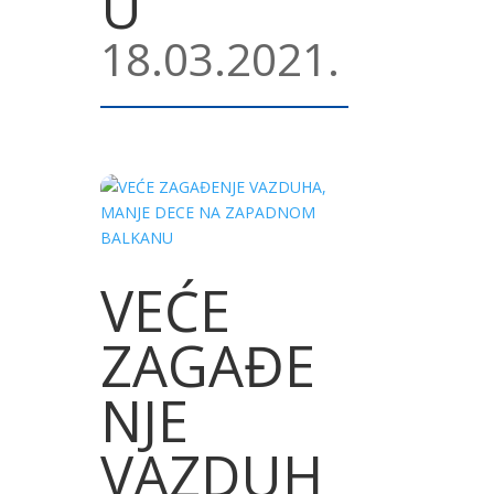
U
18.03.2021.
VEĆE
ZAGAĐE
NJE
VAZDUH