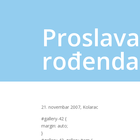
Proslava
rođenda
21. novembar 2007, Kolarac
#gallery-42 {
margin: auto;
}