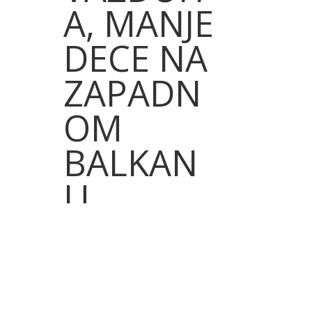
A, MANJE
DECE NA
ZAPADN
OM
BALKAN
U
4.03.2021.