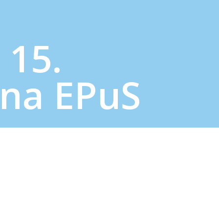
 15.
na EPuS