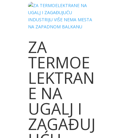
ZA
TERMOE
LEKTRAN
E NA
UGALJ I
ZAGAĐUJ