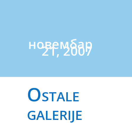
новембар
21, 2007
Ostale
galerije