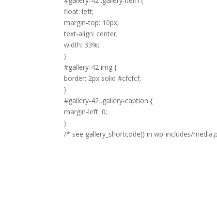
#gallery-42 .gallery-item {
float: left;
margin-top: 10px;
text-align: center;
width: 33%;
}
#gallery-42 img {
border: 2px solid #cfcfcf;
}
#gallery-42 .gallery-caption {
margin-left: 0;
}
/* see gallery_shortcode() in wp-includes/media.