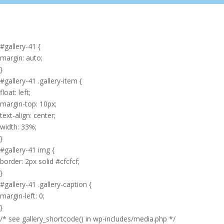
#gallery-41 {
margin: auto;
}
#gallery-41 .gallery-item {
float: left;
margin-top: 10px;
text-align: center;
width: 33%;
}
#gallery-41 img {
border: 2px solid #cfcfcf;
}
#gallery-41 .gallery-caption {
margin-left: 0;
}
/* see gallery_shortcode() in wp-includes/media.php */