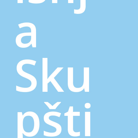
a
Sku
pšti