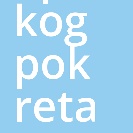
kog
pok
reta