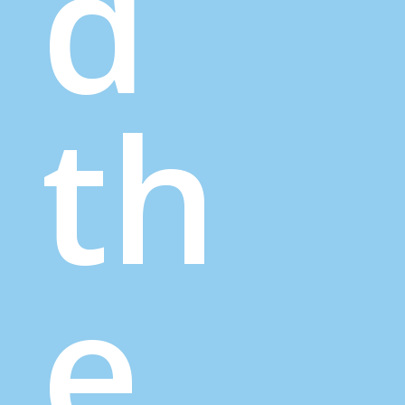
d
th
e