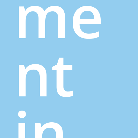
me
nt
in