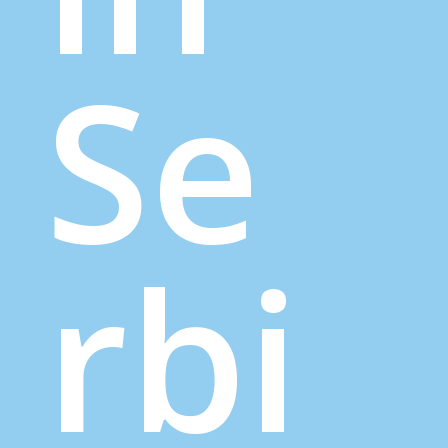
Se
rbi