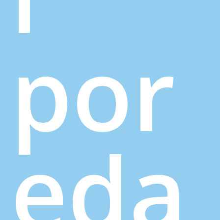
por
eda