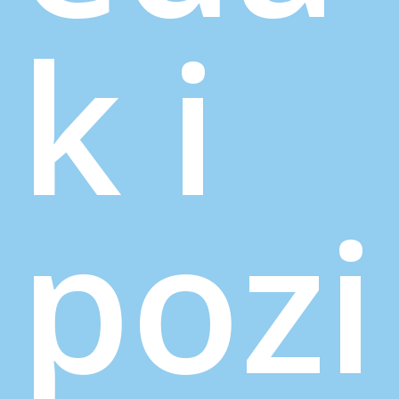
k i
pozi