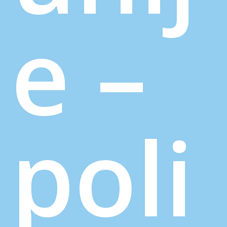
e –
poli