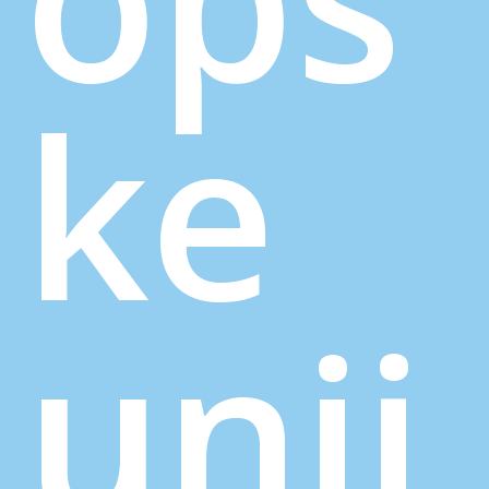
ke
unij