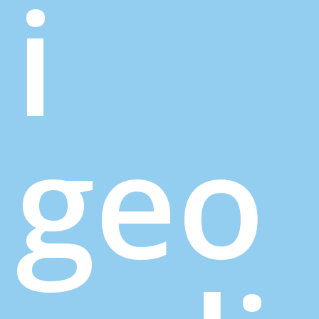
i
geo