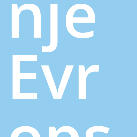
nje
Evr
ops