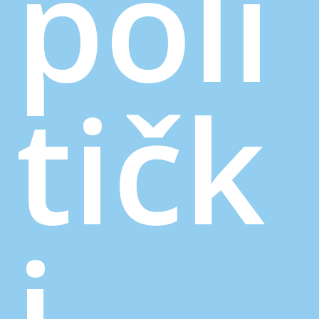
poli
tičk
i