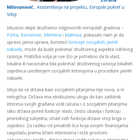
Milovanović
,
Asistentkinja na projektu, Evropski pokret u
Srbiji
Iskustvo ekipe društveno odgovornih evropskih gradova –
Porta
,
Barselone
,
Minhena
i
Malmea
, pokazalo nam je da
upravo javna uprava, koristeći
koncept socijalnih javnih
nabavki
, može da bude pokretač društvenog aspekta održivog
razvoja. Politička volja je sve što je potrebno da bi vlast,
lokalna ili nacionalna bila pokretač društvenog razvoja lokalnih
zajednica uvođenjem socijalnih kriterijuma u procedure javnih
nabavki.
Ideja da se država bavi socijalnim pitanjima nije nova, a ni
nelogična. Država ima ekskluzivnu ulogu da kao zaštitnik
interesa svojih građana vodi računa i o socijalnim pitanjima.
Iako država pored funkcije vlasti, često obavlja i funkciju
privrednog subjekta, iznad svih funkcija države stoji briga o
zajednici. Za razliku od privatnih lica koja svojim finansijama
raspolažu prema ličnim interesima i teže prostom
ostvarivanju profita, država mora voditi računa o interesima