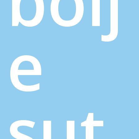
bolj
e
sut