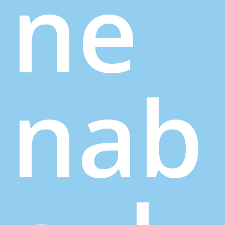
ne
nab