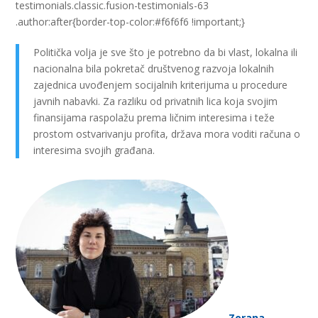
testimonials.classic.fusion-testimonials-63
.author:after{border-top-color:#f6f6f6 !important;}
Politička volja je sve što je potrebno da bi vlast, lokalna ili
nacionalna bila pokretač društvenog razvoja lokalnih
zajednica uvođenjem socijalnih kriterijuma u procedure
javnih nabavki. Za razliku od privatnih lica koja svojim
finansijama raspolažu prema ličnim interesima i teže
prostom ostvarivanju profita, država mora voditi računa o
interesima svojih građana.
Zorana