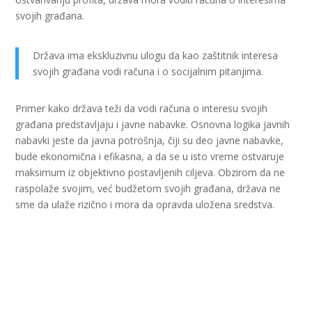
svojih građana.
Država ima ekskluzivnu ulogu da kao zaštitnik interesa
svojih građana vodi računa i o socijalnim pitanjima.
Primer kako država teži da vodi računa o interesu svojih
građana predstavljaju i javne nabavke. Osnovna logika javnih
nabavki jeste da javna potrošnja, čiji su deo javne nabavke,
bude ekonomična i efikasna, a da se u isto vreme ostvaruje
maksimum iz objektivno postavljenih ciljeva. Obzirom da ne
raspolaže svojim, već budžetom svojih građana, država ne
sme da ulaže rizično i mora da opravda uložena sredstva.
Logika je jasna, društvo od države očekuje da za novac koji
daje putem poreza, nazad dobije ostvarenje svojih interesa.
To državu obavezuje da vodi računa o prioritetima među
ciljevima, kao i principima sprovođenja javnih nabavki.
Društvo od države očekuje da za novac koji daje putem