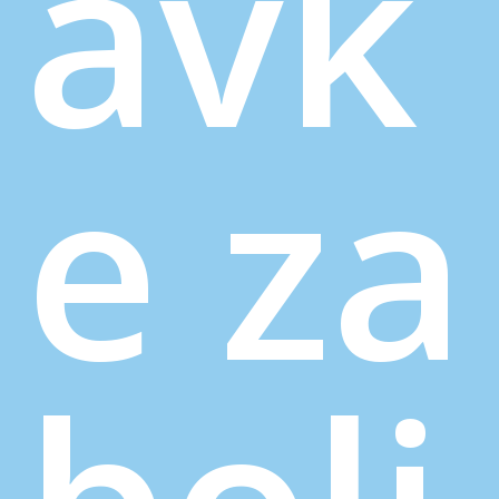
avk
e za