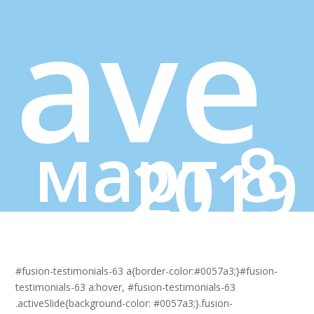
ave
март 8,
2019
#fusion-testimonials-63 a{border-color:#0057a3;}#fusion-
testimonials-63 a:hover, #fusion-testimonials-63
.activeSlide{background-color: #0057a3;}.fusion-