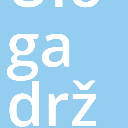
ga
drž