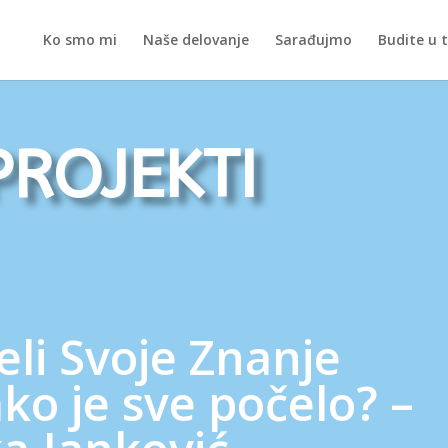
Ko smo mi
Naše delovanje
Sarađujmo
Budite u 
projekti
li Svoje Znanje
ako je sve počelo? –