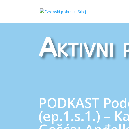
Aktivni 
PODKAST Pode
(ep.1.s.1.) – K