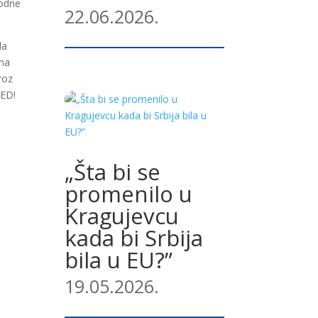
rodne
22.06.2026.
da
ama
roz
NED!
„Šta bi se
promenilo u
Kragujevcu
kada bi Srbija
bila u EU?”
19.05.2026.