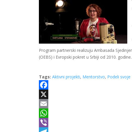
Program partnerski realizuju Ambasada Sjedinjen
(OEBS) i Evropski pokret u Srbiji od 2010. godine.
Tags:
Aktivni projekti
,
Mentorstvo
,
Podeli svoje
Facebook
X
Email
WhatsApp
Viber