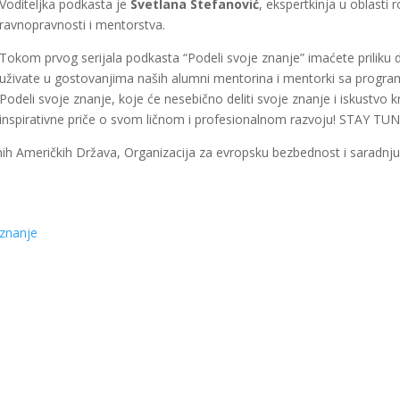
Voditeljka podkasta je
Svetlana Stefanović
, ekspertkinja u oblasti 
ravnopravnosti i mentorstva.
Tokom prvog serijala podkasta “Podeli svoje znanje” imaćete priliku 
uživate u gostovanjima naših alumni mentorina i mentorki sa progr
Podeli svoje znanje, koje će nesebično deliti svoje znanje i iskustvo k
inspirativne priče o svom ličnom i profesionalnom razvoju! STAY TU
ih Američkih Država, Organizacija za evropsku bezbednost i saradnju
 znanje