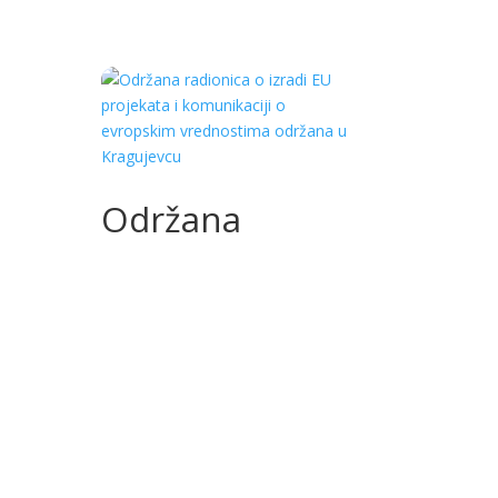
Održana
radionica o
izradi EU
projekata i
komunikaciji o
evropskim
vrednostima
održana u
Kragujevcu