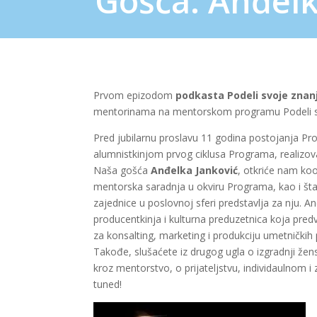
Gošća: Anđelk
Prvom epizodom
podkasta Podeli svoje znan
mentorinama na mentorskom programu Podeli s
Pred jubilarnu proslavu 11 godina postojanja P
alumnistkinjom prvog ciklusa Programa, realizo
Naša gošća
Anđelka Janković
, otkriće nam kool
mentorska saradnja u okviru Programa, kao i št
zajednice u poslovnoj sferi predstavlja za nju. 
producentkinja i kulturna preduzetnica koja predvo
za konsalting, marketing i produkciju umetničkih 
Takođe, slušaćete iz drugog ugla o izgradnji žen
kroz mentorstvo, o prijateljstvu, individaulnom 
tuned!