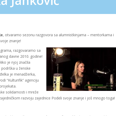
a Janković
je
, otvaramo sezonu razgovora sa alumnistkinjama – mentorkama i
voje znanje!
rograma, razgovaramo sa
vanog davne 2010. godine!
iko je njoj značila
a podrška u ženske
Anđelka je menadžerka,
di “Kulturifik” agenciju
projekata.
ske solidarnosti i mreže
i zajedničkom razvoju zajednice Podeli svoje znanje i još mnogo toga!